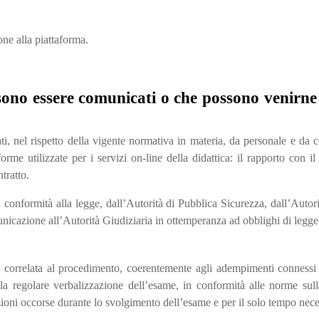
one alla piattaforma.
ossono essere comunicati o che possono venirne
ati, nel rispetto della vigente normativa in materia, da personale e da c
forme utilizzate per i servizi on-line della didattica: il rapporto con 
tratto.
n conformità alla legge, dall’Autorità di Pubblica Sicurezza, dall’Autorità
nicazione all’Autorità Giudiziaria in ottemperanza ad obblighi di legge, 
ria correlata al procedimento, coerentemente agli adempimenti connessi
e la regolare verbalizzazione dell’esame, in conformità alle norme s
azioni occorse durante lo svolgimento dell’esame e per il solo tempo neces