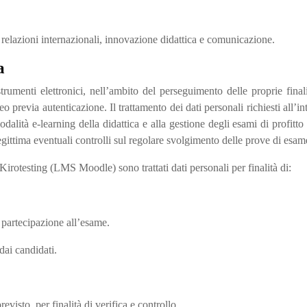
a relazioni internazionali, innovazione didattica e comunicazione.
a
strumenti elettronici, nell’ambito del perseguimento delle proprie finalità
o previa autenticazione. Il trattamento dei dati personali richiesti all’i
alità e-learning della didattica e alla gestione degli esami di profitto e
gittima eventuali controlli sul regolare svolgimento delle prove di esam
 Kirotesting (LMS Moodle) sono trattati dati personali per finalità di:
a partecipazione all’esame.
dai candidati.
visto, per finalità di verifica e controllo.