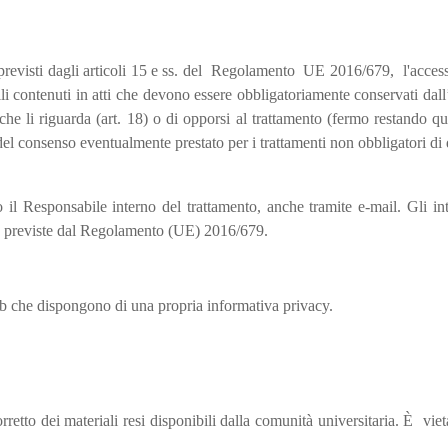
si previsti dagli articoli 15 e ss. del Regolamento UE 2016/679, l'accesso
elli contenuti in atti che devono essere obbligatoriamente conservati da
che li riguarda (art. 18) o di opporsi al trattamento (fermo restando q
 del consenso eventualmente prestato per i trattamenti non obbligatori di d
il Responsabile interno del trattamento, anche tramite e-mail. Gli inte
ure previste dal Regolamento (UE) 2016/679.
eb che dispongono di una propria informativa privacy.
rretto dei materiali resi disponibili dalla comunità universitaria. È vie