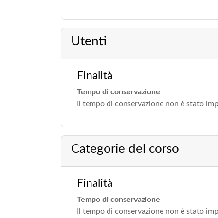
Utenti
Finalità
Tempo di conservazione
Il tempo di conservazione non è stato im
Categorie del corso
Finalità
Tempo di conservazione
Il tempo di conservazione non è stato im