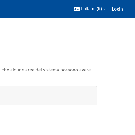
Italiano ‎(it)‎
Login
tare che alcune aree del sistema possono avere