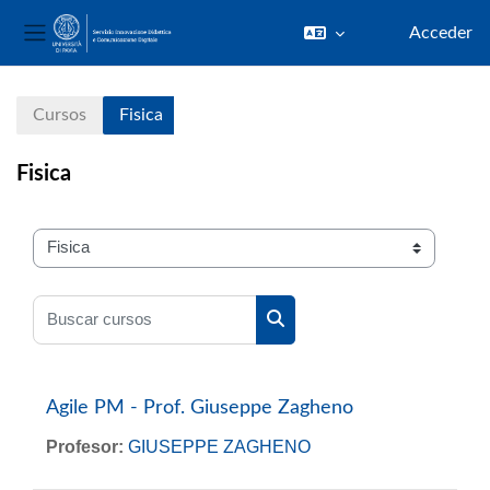
Acceder
Panel lateral
Salta al contenido principal
Cursos
Fisica
Fisica
Categorías
Buscar cursos
Buscar cursos
Agile PM - Prof. Giuseppe Zagheno
Profesor:
GIUSEPPE ZAGHENO