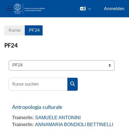
Anmelden
Website-Übersicht
Zum Hauptinhalt
Kurse
PF24
PF24
Kursbereiche
Kurse suchen
Kurse suchen
Antropologia culturale
Trainer/in:
SAMUELE ANTONINI
Trainer/in:
ANNAMARIA BONDIOLI BETTINELLI