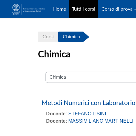
Home
Tutti i corsi
Corso di prova
Vai al contenuto principale
Corsi
Chimica
Chimica
Scegli la tua Area
Metodi Numerici con Laboratori
Docente:
STEFANO LISINI
Docente:
MASSIMILIANO MARTINELLI