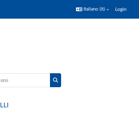
Italiano ‎(it)‎
Login
rsi
Cerca corsi
LLI