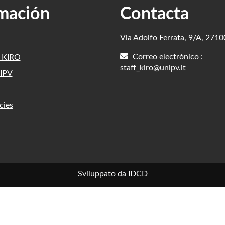
mación
Contacta
Via Adolfo Ferrata, 9/A, 271
Correo electrónico :
e KIRO
staff_kiro@unipv.it
IPV
cies
Sviluppato da IDCD