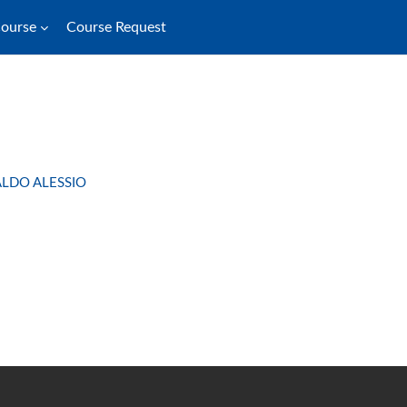
Course
Course Request
ALDO ALESSIO