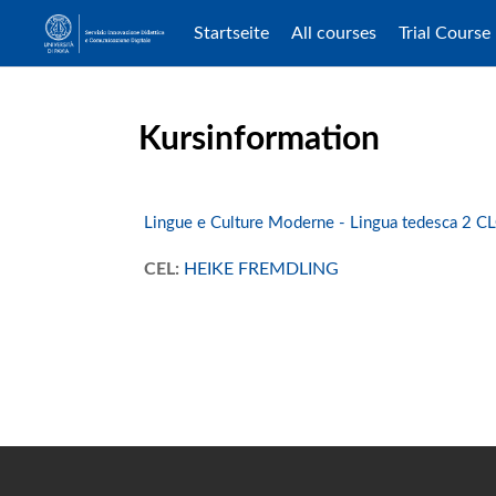
Startseite
All courses
Trial Course
Zum Hauptinhalt
Kursinformation
Lingue e Culture Moderne - Lingua tedesca 2 C
CEL:
HEIKE FREMDLING