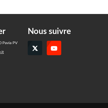
er
Nous suivre
00 Pavia PV
.it