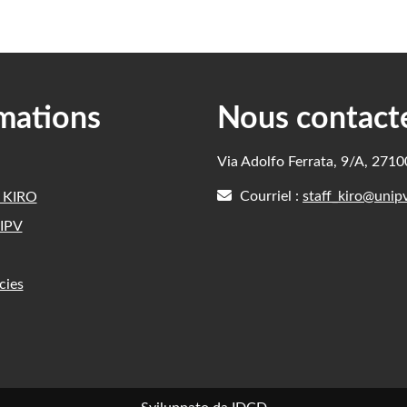
mations
Nous contact
Via Adolfo Ferrata, 9/A, 271
Courriel :
staff_kiro@unipv
e KIRO
IPV
cies