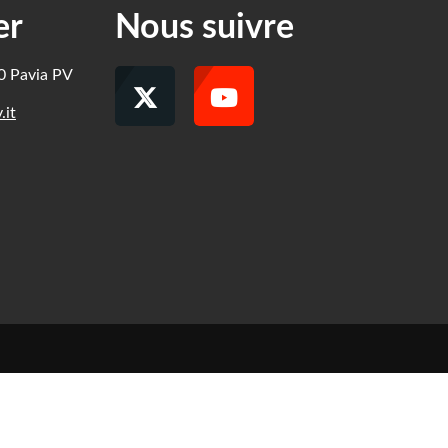
er
Nous suivre
00 Pavia PV
.it