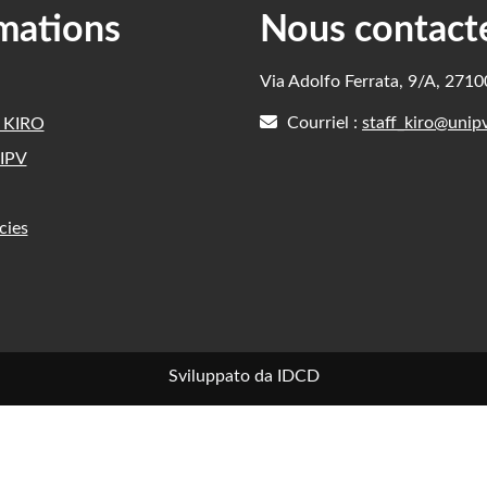
mations
Nous contact
Via Adolfo Ferrata, 9/A, 271
Courriel :
staff_kiro@unipv
e KIRO
IPV
cies
Sviluppato da IDCD